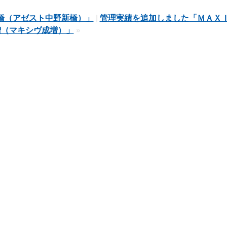
橋（アゼスト中野新橋）」
|
管理実績を追加しました「ＭＡＸ
増（マキシヴ成増）」
»