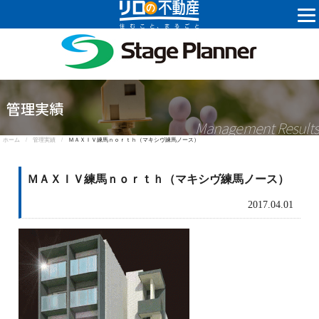
株式会社ステ
管理実績
Management Results
ホーム /
管理実績 /
ＭＡＸＩＶ練馬ｎｏｒｔｈ（マキシヴ練馬ノース）
ＭＡＸＩＶ練馬ｎｏｒｔｈ（マキシヴ練馬ノース）
2017.04.01