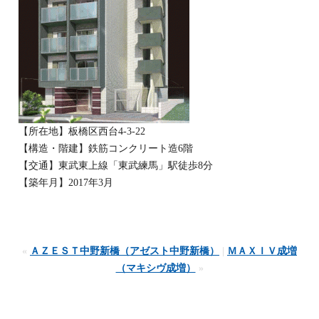
【所在地】板橋区西台4-3-22
【構造・階建】鉄筋コンクリート造6階
【交通】東武東上線「東武練馬」駅徒歩8分
【築年月】2017年3月
«
ＡＺＥＳＴ中野新橋（アゼスト中野新橋）
|
ＭＡＸＩＶ成増
（マキシヴ成増）
»