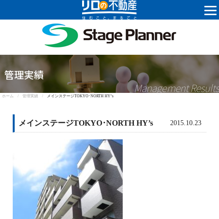
株式会社ステ
管理実績
Management Results
ホーム /
管理実績 /
メインステージTOKYO･NORTH HY’s
メインステージTOKYO･NORTH HY’s
2015.10.23