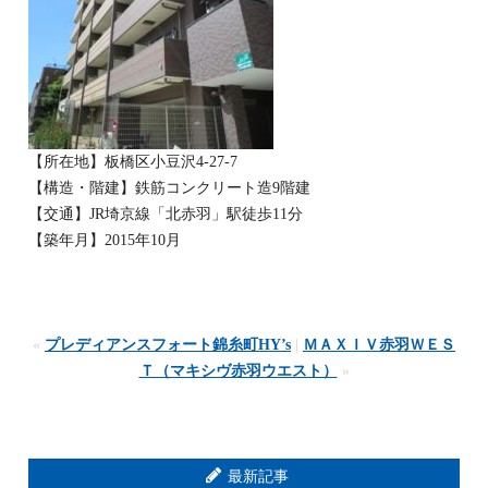
【所在地】板橋区小豆沢4-27-7
【構造・階建】鉄筋コンクリート造9階建
【交通】JR埼京線「北赤羽」駅徒歩11分
【築年月】2015年10月
«
プレディアンスフォート錦糸町HY’s
|
ＭＡＸＩＶ赤羽ＷＥＳ
Ｔ（マキシヴ赤羽ウエスト）
»
最新記事