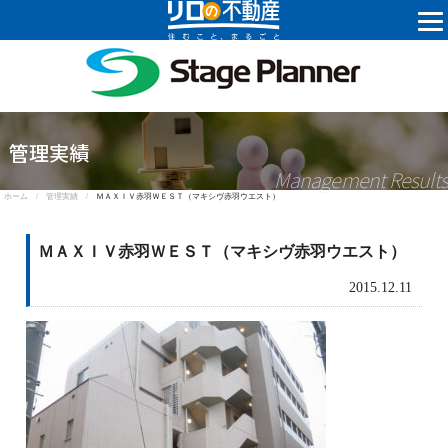
株式会社ステ
管理実績
Management Results
ホーム /
管理実績 /
ＭＡＸＩＶ赤羽ＷＥＳＴ（マキシヴ赤羽ウエスト）
ＭＡＸＩＶ赤羽ＷＥＳＴ（マキシヴ赤羽ウエスト）
2015.12.11