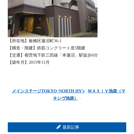
【所在地】板橋区蓮沼町36-1
【構造・階建】鉄筋コンクリート造5階建
【交通】都営地下鉄三田線「本蓮沼」駅徒歩6分
【築年月】2015年11月
«
メインステージTOKYO･NORTH HY’s
|
ＭＡＸＩＶ池袋（マ
キシヴ池袋）
»
最新記事