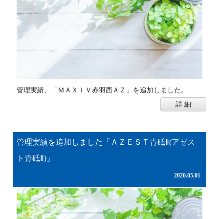
管理実績、「ＭＡＸＩＶ赤羽西ＡＺ」を追加しました。
詳 細
管理実績を追加しました「ＡＺＥＳＴ青砥Ⅱ(アゼス
ト青砥Ⅱ)」
2020.05.01