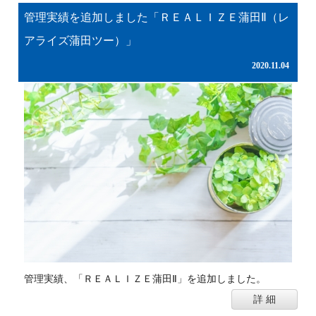
管理実績を追加しました「ＲＥＡＬＩＺＥ蒲田Ⅱ（レ
アライズ蒲田ツー）」
2020.11.04
管理実績、「ＲＥＡＬＩＺＥ蒲田Ⅱ」を追加しました。
詳 細