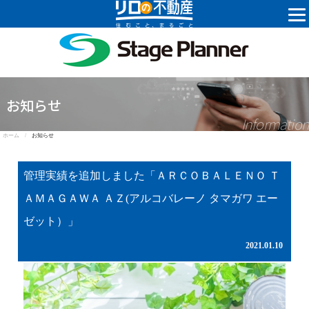
株式会社ステ
お知らせ
Information
ホーム /
お知らせ
管理実績を追加しました「ＡＲＣＯＢＡＬＥＮＯ Ｔ
ＡＭＡＧＡＷＡ ＡＺ(アルコバレーノ タマガワ エー
ゼット）」
2021.01.10