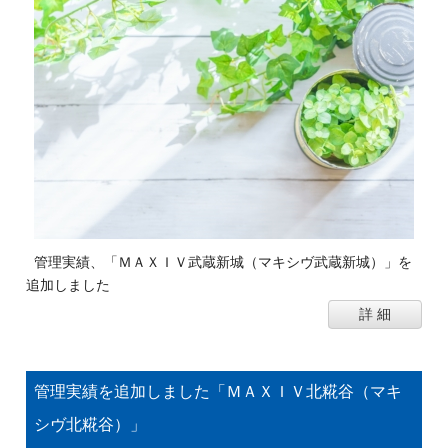
管理実績、「ＭＡＸＩＶ武蔵新城（マキシヴ武蔵新城）」を
追加しました
詳 細
管理実績を追加しました「ＭＡＸＩＶ北糀谷（マキ
シヴ北糀谷）」