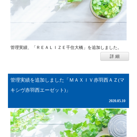
管理実績、「ＲＥＡＬＩＺＥ千住大橋」を追加しました。
詳 細
管理実績を追加しました「ＭＡＸＩＶ赤羽西ＡＺ(マ
キシヴ赤羽西エーゼット)」
2020.05.10