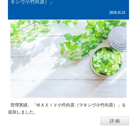
キシヴ小竹向原）」
2020.11.21
管理実績、「ＭＡＸＩＶ小竹向原（マキシヴ小竹向原）」を
追加しました。
詳 細