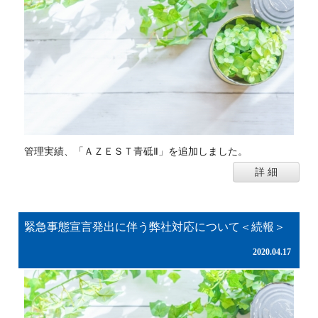
管理実績、「ＡＺＥＳＴ青砥Ⅱ」を追加しました。
詳 細
緊急事態宣言発出に伴う弊社対応について＜続報＞
2020.04.17