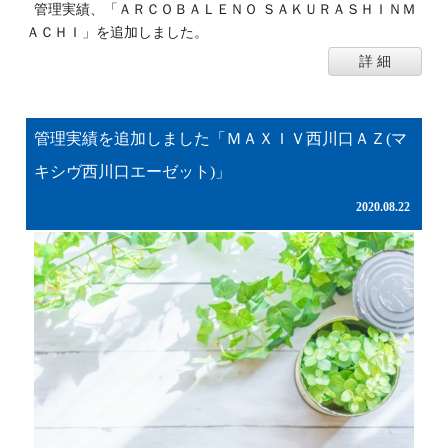
管理実績、「ＡＲＣＯＢＡＬＥＮＯ ＳＡＫＵＲＡＳＨＩＮＭ
ＡＣＨＩ」を追加しました。
詳 細
管理実績を追加しました「ＭＡＸＩＶ西川口ＡＺ(マ
キシヴ西川口エーゼット)」
2020.08.22