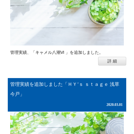
管理実績、「キャメル八潮Ⅵ 」を追加しました。
詳 細
管理実績を追加しました「ＨＹ’ｓ ｓｔａｇｅ 浅草
今戸」
2020.03.01