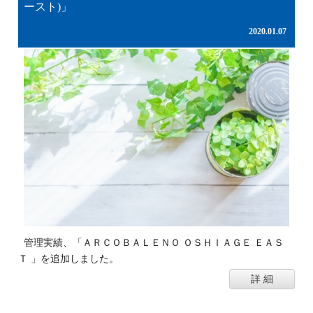
ースト)」
2020.01.07
管理実績、「ＡＲＣＯＢＡＬＥＮＯ ＯＳＨＩＡＧＥ ＥＡＳ
Ｔ 」を追加しました。
詳 細