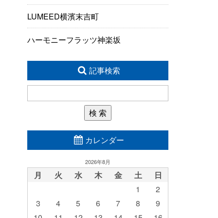
LUMEED横濱末吉町
ハーモニーフラッツ神楽坂
記事検索
カレンダー
2026年8月
月
火
水
木
金
土
日
1
2
3
4
5
6
7
8
9
10
11
12
13
14
15
16