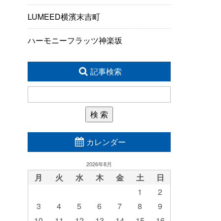
LUMEED横濱末吉町
ハーモニーフラッツ神楽坂
記事検索
カレンダー
2026年8月
月
火
水
木
金
土
日
1
2
3
4
5
6
7
8
9
10
11
12
13
14
15
16