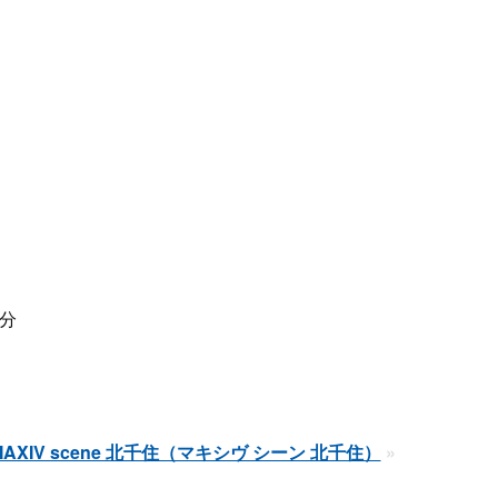
分
MAXIV scene 北千住（マキシヴ シーン 北千住）
»