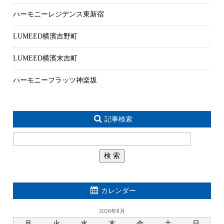
ハーモニーレジデンス東新宿
LUMEED横濱吉野町
LUMEED横濱末吉町
ハーモニーフラッツ神楽坂
記事検索
カレンダー
2026年8月
月
火
水
木
金
土
日