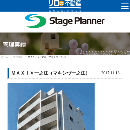
株式会社ステ
管理実績
Management Results
ホーム /
管理実績 /
ＭＡＸＩＶ一之江（マキシヴ一之江）
ＭＡＸＩＶ一之江（マキシヴ一之江）
2017.11.13