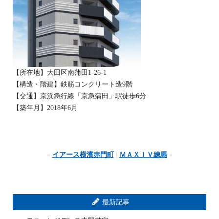
【所在地】大田区南蒲田1-26-1
【構造・階建】鉄筋コンクリート造9階
【交通】京浜急行線「京急蒲田」駅徒歩6分
【築年月】2018年6月
«
イアース横濱赤門町
|
ＭＡＸＩＶ練馬
»
最新記事