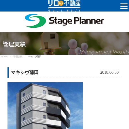
株式会社ステ
管理実績
Management Results
ホーム /
管理実績 /
マキシヴ蒲田
マキシヴ蒲田
2018.06.30