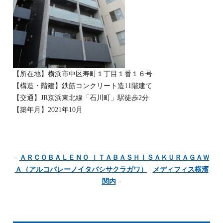
【所在地】横浜市中区寿町１丁目１番１６号
【構造・階建】鉄筋コンクリート造11階建て
【交通】JR京浜東北線「石川町」駅徒歩2分
【築年月】2021年10月
«
ＡＲＣＯＢＡＬＥＮＯ ＩＴＡＢＡＳＨＩＳＡＫＵＲＡＧＡＷ
Ａ（アルコバレーノイタバシサクラガワ）
|
メディフィス横濱
関内
»