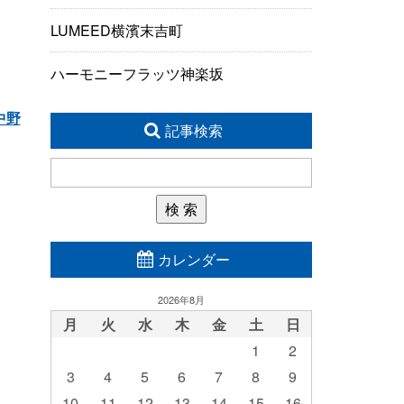
LUMEED横濱末吉町
ハーモニーフラッツ神楽坂
中野
記事検索
カレンダー
2026年8月
月
火
水
木
金
土
日
1
2
3
4
5
6
7
8
9
10
11
12
13
14
15
16